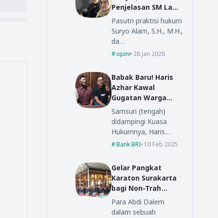
Penjelasan SM Law
Office
Pasutri praktisi hukum
Suryo Alam, S.H., M.H.,
da…
opini
28 Jan 2026
Babak Baru! Haris
Azhar Kawal
Gugatan Warga
Ponorogo ke BRI
Samsuri (tengah)
Pusat
didampingi Kuasa
Hukumnya, Haris…
Bank BRI
10 Feb 2025
Gelar Pangkat
Karaton Surakarta
bagi Non-Trah
Dalem
Para Abdi Dalem
dalam sebuah