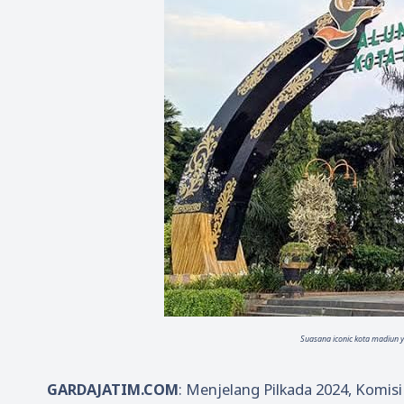
Suasana iconic kota madiun y
GARDAJATIM.COM
: Menjelang Pilkada 2024, Komi