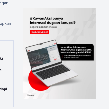
angan
tapkan
ki
p
dapi