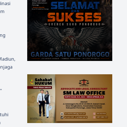
inasi
um
ang
 Madiun,
enjaga
"
tuhi
a