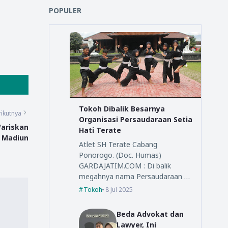
POPULER
Tokoh Dibalik Besarnya
ikutnya
Organisasi Persaudaraan Setia
Wariskan
Hati Terate
n Madiun
Atlet SH Terate Cabang
Ponorogo. (Doc. Humas)
GARDAJATIM.COM : Di balik
megahnya nama Persaudaraan …
Tokoh
8 Jul 2025
Beda Advokat dan
Lawyer, Ini