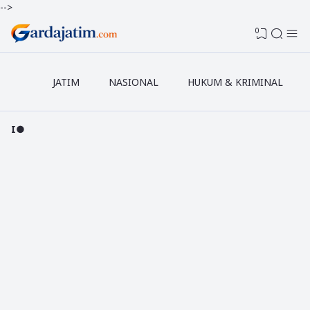
-->
0
JATIM
NASIONAL
HUKUM & KRIMINAL
●PASANG I