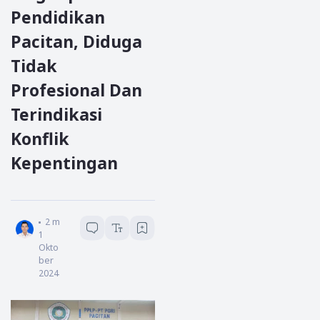
Pendidikan
Pacitan, Diduga
Tidak
Profesional Dan
Terindikasi
Konflik
Kepentingan
Eko Purnomo
2
menit baca
1
Okto
ber
2024