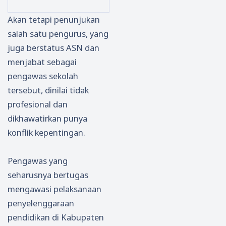
a
Warg
Tanp
ai
Akan tetapi penunjukan
Malin
a
a
Panc
salah satu pengurus, yang
g
Masy
Busa
er
juga berstatus ASN dan
Gasa
araka
na di
Door
k HP
t
Tepi
Pacit
menjabat sebagai
dan
Goto
Pant
an,
pengawas sekolah
Uang
ng-
ai
Tiga
tersebut, dinilai tidak
Peng
royon
Telen
Belu
profesional dan
unjun
g
g Ria
m
dikhawatirkan punya
g di
Bersi
Pacit
Dite
konflik kepentingan.
RSUD
hkan
an
muka
Darso
Drain
n!
no
ase
Pengawas yang
Pacit
Jalan
seharusnya bertugas
an
Yos
mengawasi pelaksanaan
Sudar
penyelenggaraan
so
pendidikan di Kabupaten