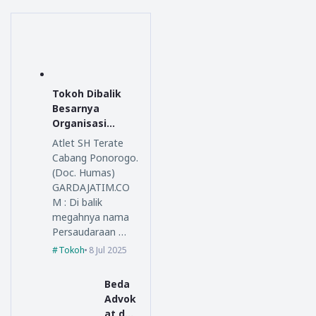
Tokoh Dibalik
Besarnya
Organisasi
Persaudaraan
Atlet SH Terate
Setia Hati
Cabang Ponorogo.
Terate
(Doc. Humas)
GARDAJATIM.CO
M : Di balik
megahnya nama
Persaudaraan …
Tokoh
8 Jul 2025
Beda
Advok
at dan