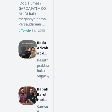
Terate
(Doc. Humas)
GARDAJATIM.CO
M : Di balik
megahnya nama
Persaudaraan …
Tokoh
8 Jul 2025
Beda
Advok
at dan
Lawye
Pasutri
r, Ini
praktisi
Penjel
hukum
asan
Suryo
28 Jan 2026
opini
SM
Alam,
Law
S.H.,
Babak
Office
M.H.,
Baru!
da…
Haris
Azhar
Samsu
Kawal
ri