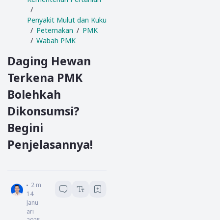
Penyakit Mulut dan Kuku (PMK)
Peternakan
PMK
Wabah PMK
Daging Hewan
Terkena PMK
Bolehkah
Dikonsumsi?
Begini
Penjelasannya!
Eko Purnomo
2
menit baca
14
Janu
ari