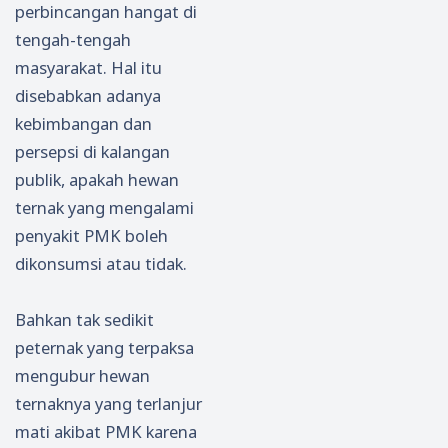
m
Kemi
Gene
di ke
perbincangan hangat di
Kema
skina
rasi
Luar
tengah-tengah
rau
n,
Muda
Daer
masyarakat. Hal itu
Tahu
Kepal
di
ah
disebabkan adanya
n
a BP-
Sekto
kebimbangan dan
2026
Taski
r
persepsi di kalangan
n,
Perta
Budi
nian
publik, apakah hewan
man
ternak yang mengalami
Sudja
penyakit PMK boleh
tmik
dikonsumsi atau tidak.
o
Kunju
Bahkan tak sedikit
ngi
Kabu
peternak yang terpaksa
pate
mengubur hewan
n
ternaknya yang terlanjur
Pacit
mati akibat PMK karena
an