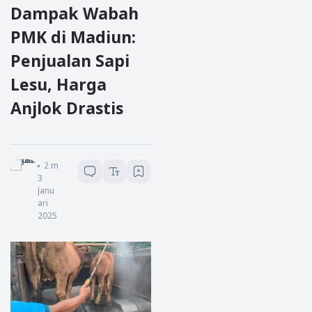
Dampak Wabah
PMK di Madiun:
Penjualan Sapi
Lesu, Harga
Anjlok Drastis
Garda Jatim
2
menit baca
3
Janu
ari
2025