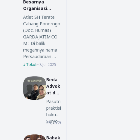
Besarnya
Organisasi
Persaudaraan
Atlet SH Terate
Setia Hati
Cabang Ponorogo.
Terate
(Doc. Humas)
GARDAJATIM.CO
M : Di balik
megahnya nama
Persaudaraan …
Tokoh
8 Jul 2025
Beda
Advok
at dan
Lawye
Pasutri
r, Ini
praktisi
Penjel
hukum
asan
Suryo
28 Jan 2026
opini
SM
Alam,
Law
S.H.,
Babak
Office