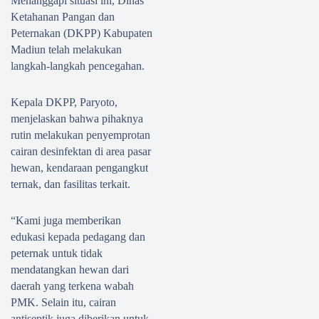
Menanggapi situasi ini, Dinas
Masji
an
Rama
Terpa
Ketahanan Pangan dan
d Al-
2026,
dan
du di
Peternakan (DKPP) Kabupaten
Amie
KAI
Madi
Madiun telah melakukan
n
Daop
un
langkah-langkah pencegahan.
Utera
7
dan
n,
Perku
Blitar
Kepala DKPP, Paryoto,
Pemk
at
menjelaskan bahwa pihaknya
ab
Pera
rutin melakukan penyemprotan
Madi
wata
cairan desinfektan di area pasar
un
n
hewan, kendaraan pengangkut
Tega
Arma
ternak, dan fasilitas terkait.
skan
da
Siner
“Kami juga memberikan
gi
edukasi kepada pedagang dan
Ulam
peternak untuk tidak
a dan
mendatangkan hewan dari
Peme
daerah yang terkena wabah
rinta
PMK. Selain itu, cairan
h
antiseptik juga diberikan untuk