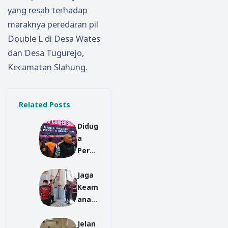
yang resah terhadap
maraknya peredaran pil
Double L di Desa Wates
dan Desa Tugurejo,
Kecamatan Slahung.
Related Posts
Didug
a
Perko
sa
Jaga
Staf
Keam
Yayas
anan
an,
Rama
Pimpi
Jelan
dhan,
nan