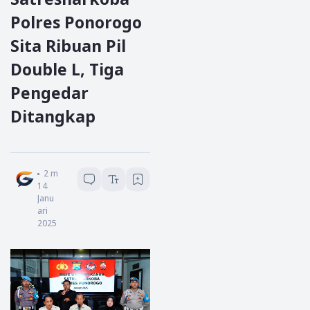
Polres Ponorogo
Sita Ribuan Pil
Double L, Tiga
Pengedar
Ditangkap
Redaksi Garda Jatim
2
menit baca
14
Janu
ari
2025