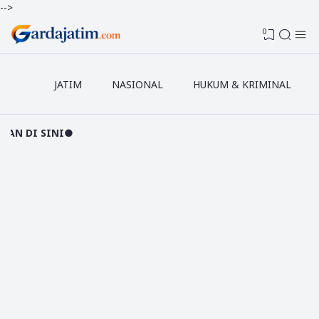
-->
0
JATIM
NASIONAL
HUKUM & KRIMINAL
NI●