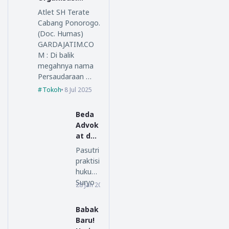
Persaudaraan
Atlet SH Terate
Setia Hati
Cabang Ponorogo.
Terate
(Doc. Humas)
GARDAJATIM.CO
M : Di balik
megahnya nama
Persaudaraan …
Tokoh
8 Jul 2025
Beda
Advok
at dan
Lawye
Pasutri
r, Ini
praktisi
Penjel
hukum
asan
Suryo
28 Jan 2026
opini
SM
Alam,
Law
S.H.,
Babak
Office
M.H.,
Baru!
da…