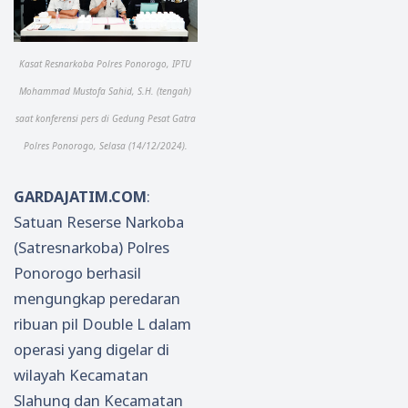
Kasat Resnarkoba Polres Ponorogo, IPTU
Mohammad Mustofa Sahid, S.H. (tengah)
saat konferensi pers di Gedung Pesat Gatra
Polres Ponorogo, Selasa (14/12/2024).
GARDAJATIM.COM
:
Satuan Reserse Narkoba
(Satresnarkoba) Polres
Ponorogo berhasil
mengungkap peredaran
ribuan pil Double L dalam
operasi yang digelar di
wilayah Kecamatan
Slahung dan Kecamatan