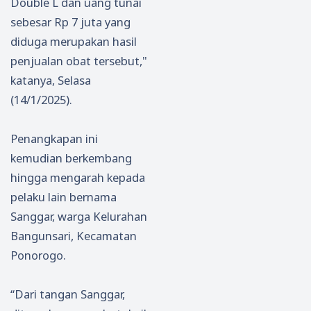
Double L dan uang tunai
Lalu
sebesar Rp 7 juta yang
Linta
diduga merupakan hasil
s
penjualan obat tersebut,"
katanya, Selasa
(14/1/2025).
Penangkapan ini
kemudian berkembang
hingga mengarah kepada
pelaku lain bernama
Sanggar, warga Kelurahan
Bangunsari, Kecamatan
Ponorogo.
“Dari tangan Sanggar,