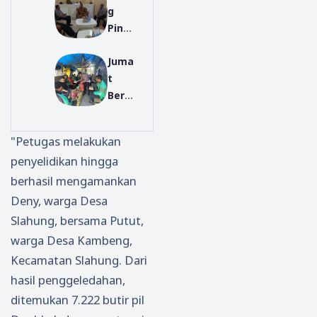
g
Polre
Ponp
Pinda
s
es di
h
Ponor
Ponor
Juma
Tuga
ogo
ogo
t
s,
Patro
Resm
Berka
Kepal
li di
i Jadi
h,
a
Ruta
Tersa
Satla
Ruta
n
ngka
"Petugas melakukan
ntas
n
penyelidikan hingga
Polre
Ponor
berhasil mengamankan
s
ogo
Ponor
Perku
Deny, warga Desa
ogo
at
Slahung, bersama Putut,
Sosial
Siner
warga Desa Kambeng,
isasik
gi
Kecamatan Slahung. Dari
an
Antar
hasil penggeledahan,
Kesel
insta
ditemukan 7.222 butir pil
amat
nsi
an