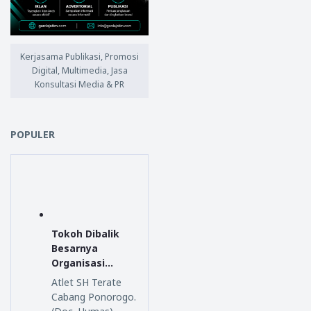
Kerjasama Publikasi, Promosi
Digital, Multimedia, Jasa
Konsultasi Media & PR
POPULER
Tokoh Dibalik
Besarnya
Organisasi
Persaudaraan
Atlet SH Terate
Setia Hati
Cabang Ponorogo.
Terate