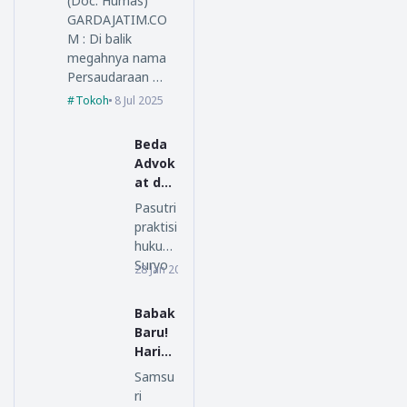
(Doc. Humas)
GARDAJATIM.CO
M : Di balik
megahnya nama
Persaudaraan …
Tokoh
8 Jul 2025
Beda
Advok
at dan
Lawye
Pasutri
r, Ini
praktisi
Penjel
hukum
asan
Suryo
28 Jan 2026
opini
SM
Alam,
Law
S.H.,
Babak
Office
M.H.,
Baru!
da…
Haris
Azhar
Samsu
Kawal
ri