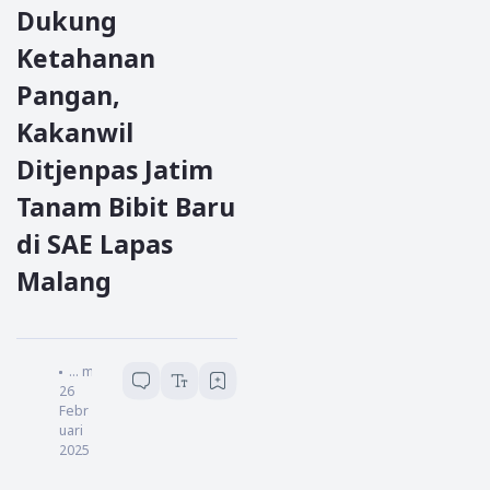
Dukung
Ketahanan
Pangan,
Kakanwil
Ditjenpas Jatim
Tanam Bibit Baru
di SAE Lapas
Malang
Redaksi Garda Jatim
...
menit baca
26
Febr
uari
2025