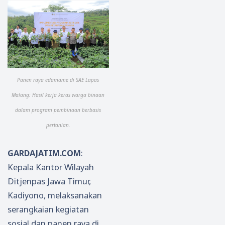
Panen raya edamame di SAE Lapas
Malang: Hasil kerja keras warga binaan
dalam program pembinaan berbasis
pertanian.
GARDAJATIM.COM
:
Kepala Kantor Wilayah
Ditjenpas Jawa Timur,
Kadiyono, melaksanakan
serangkaian kegiatan
sosial dan panen raya di