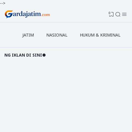
-->
0
JATIM
NASIONAL
HUKUM & KRIMINAL
 DI SINI●