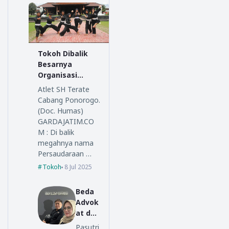
Tokoh Dibalik
Besarnya
Organisasi
Persaudaraan
Atlet SH Terate
Setia Hati
Cabang Ponorogo.
Terate
(Doc. Humas)
GARDAJATIM.CO
M : Di balik
megahnya nama
Persaudaraan …
Tokoh
8 Jul 2025
Beda
Advok
at dan
Lawye
Pasutri