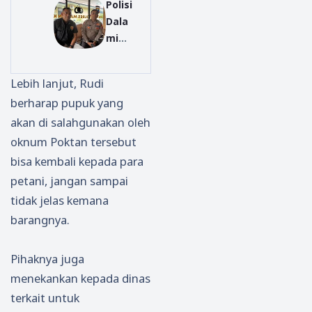
Polisi
n
–
dan
Dala
Integ
TP2D
LSM,
mi
rasi
D
Perku
Duga
dan
Jatim
at
an
Remi
2026,
Siner
Lebih lanjut, Rudi
Pungl
si,
Perku
gi di
berharap pupuk yang
i PPG
Ruta
at
Bulan
akan di salahgunakan oleh
PAI di
n
Peng
Rama
Madi
Ponor
endal
dan
oknum Poktan tersebut
un,
ogo
ian
bisa kembali kepada para
Iuran
Ikuti
Infla
petani, jangan sampai
Rp6,2
Arah
si
tidak jelas kemana
5 Juta
an
dan
barangnya.
Diseli
Dirjen
Digit
diki
pas
alisas
i
Pihaknya juga
Daer
menekankan kepada dinas
ah
terkait untuk