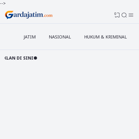
-->
0
JATIM
NASIONAL
HUKUM & KRIMINAL
NI●