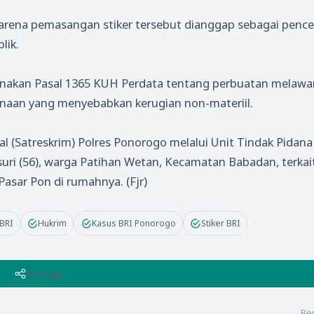
n karena pemasangan stiker tersebut dianggap sebagai pen
lik.
akan Pasal 1365 KUH Perdata tentang perbuatan melawa
inaan yang menyebabkan kerugian non-materiil.
al (Satreskrim) Polres Ponorogo melalui Unit Tindak Pidana
uri (56), warga Patihan Wetan, Kecamatan Babadan, terkai
asar Pon di rumahnya. (Fjr)
BRI
Hukrim
Kasus BRI Ponorogo
Stiker BRI
Berbagi
Ber