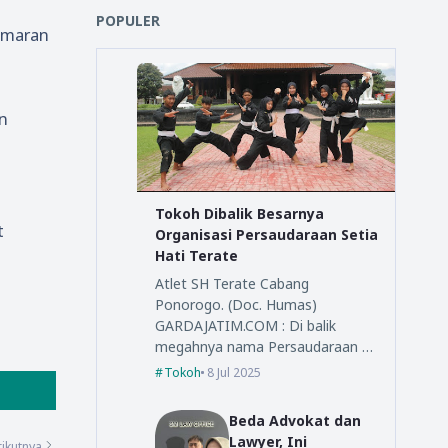
POPULER
cemaran
n
Tokoh Dibalik Besarnya
t
Organisasi Persaudaraan Setia
Hati Terate
Atlet SH Terate Cabang
Ponorogo. (Doc. Humas)
GARDAJATIM.COM : Di balik
megahnya nama Persaudaraan …
Tokoh
8 Jul 2025
Beda Advokat dan
Lawyer, Ini
ikutnya