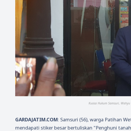
Kuasa Hukum Samsuri, Wahyu Dh
GARDAJATIM.COM
: Samsuri (56), warga Patihan 
mendapati stiker besar bertuliskan "Penghuni tan