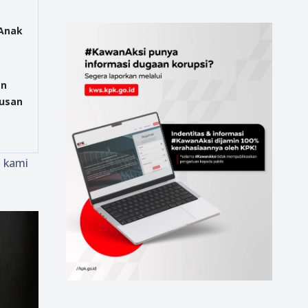
 Anak
an
rusan
n kami