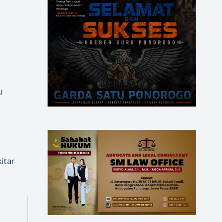
u
itar