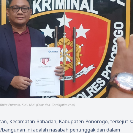
ita Putranto, S.H., M.H. (Foto: dok. Gardajatim.com)
Wetan, Kecamatan Babadan, Kabupaten Ponorogo, terkejut s
ah/bangunan ini adalah nasabah penunggak dan dalam