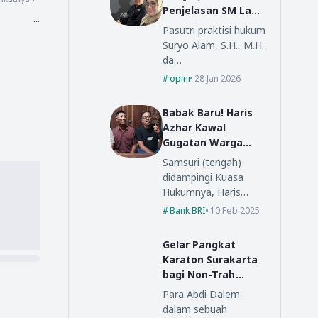
Penjelasan SM Law
...
Office
Pasutri praktisi hukum
Suryo Alam, S.H., M.H.,
da…
opini
28 Jan 2026
Babak Baru! Haris
Azhar Kawal
Gugatan Warga
Ponorogo ke BRI
Samsuri (tengah)
Pusat
didampingi Kuasa
Hukumnya, Haris…
Bank BRI
10 Feb 2025
Gelar Pangkat
Karaton Surakarta
bagi Non-Trah
Dalem
Para Abdi Dalem
dalam sebuah