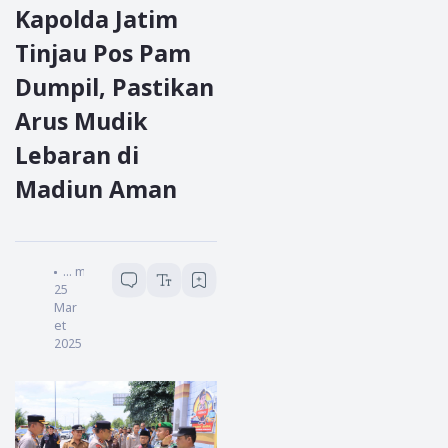
Kapolda Jatim
Tinjau Pos Pam
Dumpil, Pastikan
Arus Mudik
Lebaran di
Madiun Aman
Garda Jatim
...
menit baca
25
Mar
et
2025