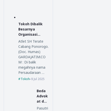
Tokoh Dibalik
Besarnya
Organisasi
Persaudaraan
Atlet SH Terate
Setia Hati
Cabang Ponorogo.
Terate
(Doc. Humas)
GARDAJATIM.CO
M : Di balik
megahnya nama
Persaudaraan …
Tokoh
8 Jul 2025
Beda
Advok
at dan
Lawye
Pasutri