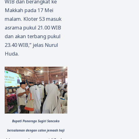
WIB dan berangkat ke
a
Makkah pada 17 Mei
malam. Kloter 53 masuk
asrama pukul 21.00 WIB
dan akan terbang pukul
23.40 WIB,” jelas Nurul
Huda.
Bupati Ponorogo Sugiri Sancoko
bersalaman dengan calon jemaah haji