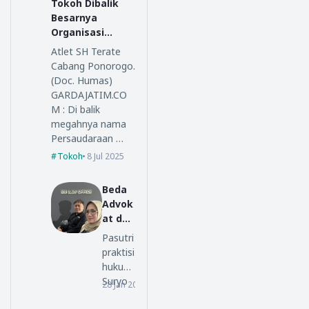
Tokoh Dibalik
Besarnya
Organisasi
Persaudaraan
Atlet SH Terate
Setia Hati
Cabang Ponorogo.
Terate
(Doc. Humas)
GARDAJATIM.CO
M : Di balik
megahnya nama
Persaudaraan …
Tokoh
8 Jul 2025
Beda
Advok
at dan
Lawye
Pasutri
r, Ini
praktisi
Penjel
hukum
asan
Suryo
28 Jan 2026
opini
SM
Alam,
Law