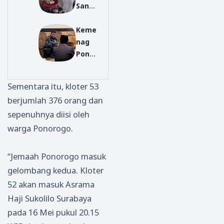
Santr
ogo
Angg
i
Ngru
ota
Keme
Ikuti
pit
DPRD
nag
Wisu
Perku
Akui
Ponor
da
at
Perna
ogo
Tahfi
Stand
h
Ambil
dz
ar
Berte
Sementara itu, kloter 53
Lang
Keme
Gizi
mu
berjumlah 376 orang dan
kah
nag
dan
Terda
sepenuhnya diisi oleh
Tega
Ponor
Higie
kwa
s,
ogo
ne
warga Ponorogo.
Kepal
di
a KUA
Pend
“Jemaah Ponorogo masuk
Samb
opo
gelombang kedua. Kloter
it
Kabu
52 akan masuk Asrama
Dipan
pate
Haji Sukolilo Surabaya
ggil
n
dan
pada 16 Mei pukul 20.15
Dibin