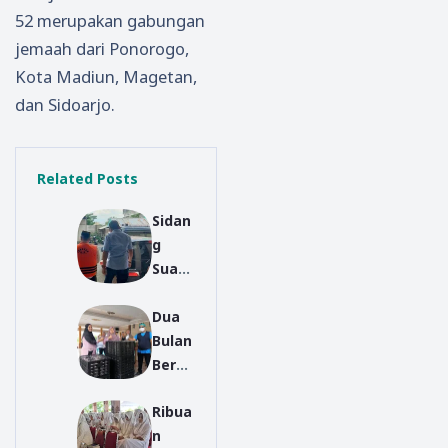
52 merupakan gabungan
jemaah dari Ponorogo,
Kota Madiun, Magetan,
dan Sidoarjo.
Related Posts
Sidan
g
Suap
Pavili
Dua
un
Bulan
RSUD
Berop
Harjo
erasi,
no
Ribua
SPPG
Ponor
n
Ponor
ogo,