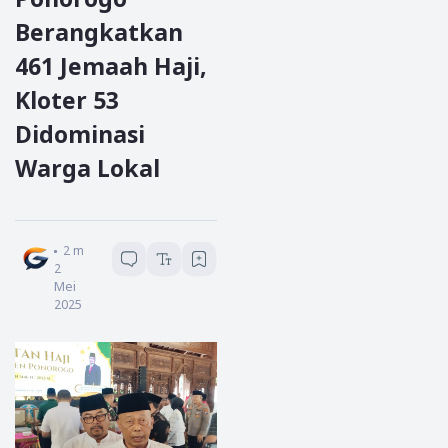
Berangkatkan
461 Jemaah Haji,
Kloter 53
Didominasi
Warga Lokal
Redaksi Garda Jatim
2
menit baca
2
Mei
2025