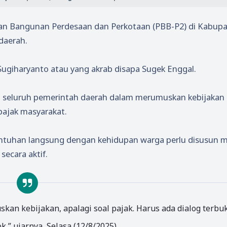
dan Bangunan Perdesaan dan Perkotaan (PBB-P2) di Kabup
 daerah.
 Sugiharyanto atau yang akrab disapa Sugek Enggal.
gi seluruh pemerintah daerah dalam merumuskan kebijakan 
ajak masyarakat.
entuhan langsung dengan kehidupan warga perlu disusun m
secara aktif.
an kebijakan, apalagi soal pajak. Harus ada dialog terbu
” ujarnya, Selasa (12/8/2025).