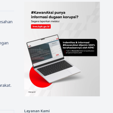
resahan
angan
rakat.
Layanan Kami