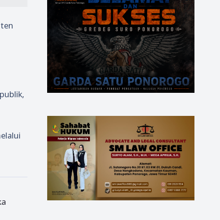
aten
publik,
elalui
ka