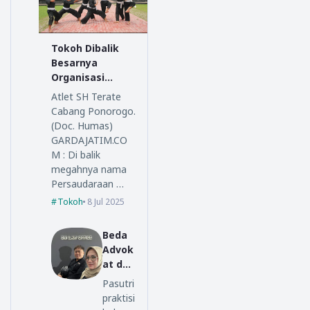
Tokoh Dibalik
Besarnya
Organisasi
Persaudaraan
Atlet SH Terate
Setia Hati
Cabang Ponorogo.
Terate
(Doc. Humas)
GARDAJATIM.CO
M : Di balik
megahnya nama
Persaudaraan …
Tokoh
8 Jul 2025
Beda
Advok
at dan
Lawye
Pasutri
r, Ini
praktisi
Penjel