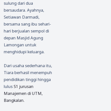
sulung dari dua
a
isasi
Infor
oi
Boca
Stop
masi
dan
bersaudara. Ayahnya,
h,
Judi
dari
Gang
Setiawan Darmadi,
Insid
Onlin
PLN
guan
bersama sang ibu sehari-
en
e
Ponor
Kamt
hari berjualan sempol di
Teng
Digel
ogo
ibma
depan Masjid Agung
gela
ar di
s
Lamongan untuk
m di
Ponor
Ponor
ogo
menghidupi keluarga.
ogo
Dari usaha sederhana itu,
Tiara berhasil menempuh
pendidikan tinggi hingga
lulus
S1 jurusan
Manajemen di UTM,
Bangkalan.