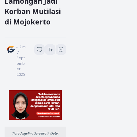
Lamongan Jadi
Korban Mutilasi
di Mojokerto
Redaksi Garda Jatim
2
menit baca
7
Sept
emb
er
2025
Tiara Angelina Saraswati. (Foto: