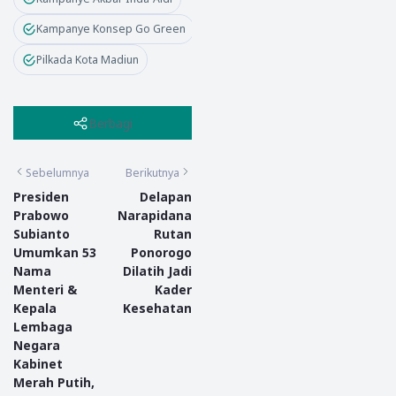
Kampanye Konsep Go Green
Pilkada Kota Madiun
Berbagi
Sebelumnya
Berikutnya
Presiden
Delapan
Prabowo
Narapidana
Subianto
Rutan
Umumkan 53
Ponorogo
Nama
Dilatih Jadi
Menteri &
Kader
Kepala
Kesehatan
Lembaga
Negara
Kabinet
Merah Putih,