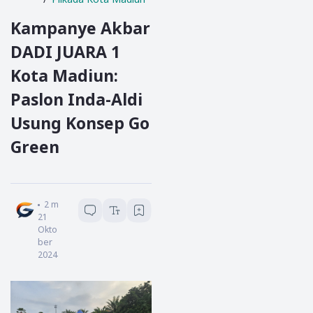
Kampanye Akbar
DADI JUARA 1
Kota Madiun:
Paslon Inda-Aldi
Usung Konsep Go
Green
Redaksi Garda Jatim
2
menit baca
21
Okto
ber
2024