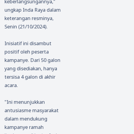
keberlangsungannya,"
ukau
ntoh
ungkap Inda Raya dalam
di FRR
an
keterangan resminya,
XXI,
MBG
Senin (21/10/2024).
Bidik
Berba
Juara
sis
Perta
Pemb
Inisiatif ini disambut
ma
erday
positif oleh peserta
aan
kampanye. Dari 50 galon
Masy
yang disediakan, hanya
araka
tersisa 4 galon di akhir
t
acara.
"Ini menunjukkan
antusiasme masyarakat
dalam mendukung
kampanye ramah