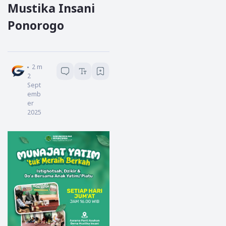
Mustika Insani
Ponorogo
Redaksi Garda Jatim
2
menit baca
2
Sept
emb
er
2025