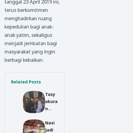
tanggal 23 April 2019 ini,
terus berkomitmen
menghadirkan ruang
kepedulian bagi anak-
anak yatim, sekaligus
menjadi jembatan bagi
masyarakat yang ingin
berbagi kebaikan.
Related Posts
Tasy
akura
n
Warg
Nasi
a
Jadi
Baru