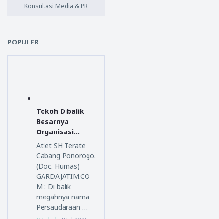
Konsultasi Media & PR
POPULER
Tokoh Dibalik
Besarnya
Organisasi
Persaudaraan
Atlet SH Terate
Setia Hati
Cabang Ponorogo.
Terate
(Doc. Humas)
GARDAJATIM.CO
M : Di balik
megahnya nama
Persaudaraan …