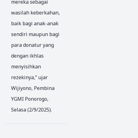
mereka sebagai
nkan
h
Peny
wasilah keberkahan,
Penti
Jepan
elam
ngny
g
atan
baik bagi anak-anak
a
untu
Harg
sendiri maupun bagi
Peran
k
a
Santr
Masy
Gaba
para donatur yang
i
araka
h
dengan ikhlas
Lawa
t
oleh
n
Pacit
Peme
menyisihkan
Kerus
an
rinta
rezekinya,” ujar
akan
h
Wijiyono, Pembina
Zama
Pusat
n
YGMI Ponorogo,
Selasa (2/9/2025).