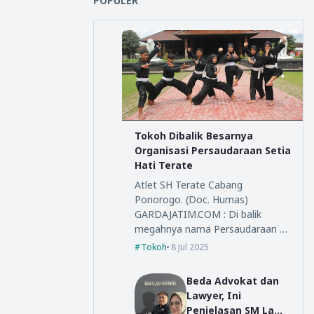
POPULER
Tokoh Dibalik Besarnya
Organisasi Persaudaraan Setia
Hati Terate
Atlet SH Terate Cabang
Ponorogo. (Doc. Humas)
GARDAJATIM.COM : Di balik
megahnya nama Persaudaraan …
Tokoh
8 Jul 2025
Beda Advokat dan
Lawyer, Ini
Penjelasan SM Law