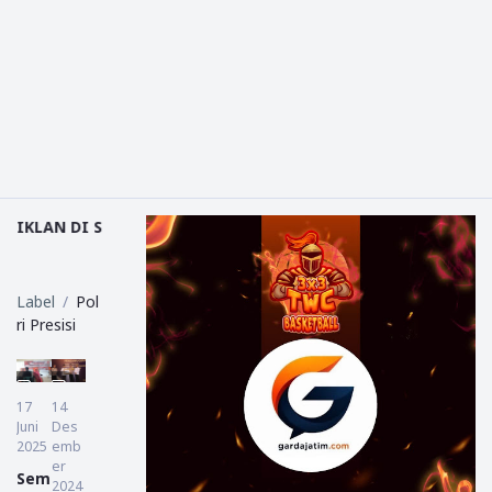
I SINI●
Label
Pol
ri Presisi
17
14
Juni
Des
2025
emb
er
Sem
2024