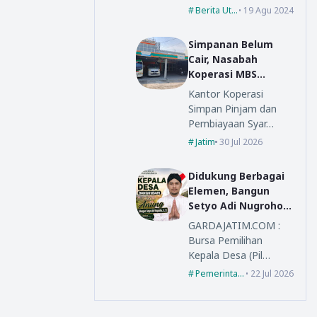
Berita Utama
19 Agu 2024
Simpanan Belum
Cair, Nasabah
Koperasi MBS
Mengadu ke Bupati
Kantor Koperasi
Madiun
Simpan Pinjam dan
Pembiayaan Syar…
Jatim
30 Jul 2026
Didukung Berbagai
Elemen, Bangun
Setyo Adi Nugroho
Siap Bertarung di
GARDAJATIM.COM :
Pilkades Bangunsari
Bursa Pemilihan
2026
Kepala Desa (Pil…
Pemerintahan
22 Jul 2026