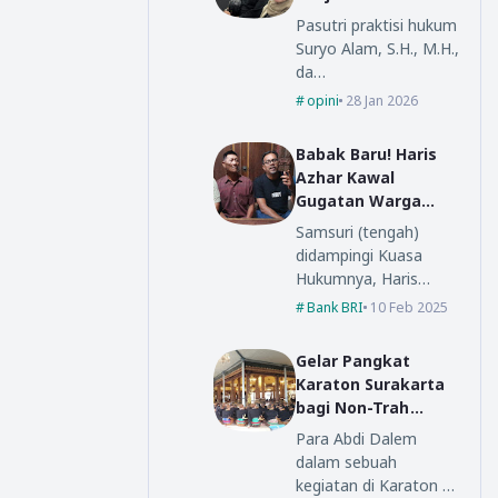
Office
Pasutri praktisi hukum
Suryo Alam, S.H., M.H.,
da…
opini
28 Jan 2026
Babak Baru! Haris
Azhar Kawal
Gugatan Warga
Ponorogo ke BRI
Samsuri (tengah)
Pusat
didampingi Kuasa
Hukumnya, Haris…
Bank BRI
10 Feb 2025
Gelar Pangkat
Karaton Surakarta
bagi Non-Trah
Dalem
Para Abdi Dalem
dalam sebuah
kegiatan di Karaton …