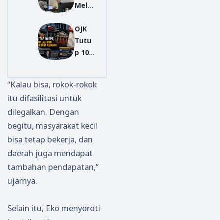
Mele
Perlu
ah,
mah,
as
BRI
OJK
Minat
Akse
BO
Tutu
Tabu
s
Treng
p 10
ngan
Laya
galek
BPR,
Emas
nan
Salur
Ini
di
Keua
kan
“Kalau bisa, rokok-rokok
Peny
BRIm
ngan
KUR
itu difasilitasi untuk
ebab
o
hingg
Rp
dilegalkan. Dengan
dan
Kian
a
252,7
Jamin
Meni
Pelos
Miliar
begitu, masyarakat kecil
an
ngka
ok
hingg
bisa tetap bekerja, dan
Dana
t
Desa
a
daerah juga mendapat
Nasa
April
tambahan pendapatan,”
bah
2026
ujarnya.
Selain itu, Eko menyoroti