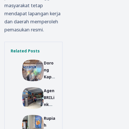
masyarakat tetap
mendapat lapangan kerja
dan daerah memperoleh
pemasukan resmi.
Related Posts
Doro
ng
Kapa
sitas
Agen
UMK
BRILi
M
nk
dan
BRI
Ekon
Rupia
Treng
omi
h
galek
Daer