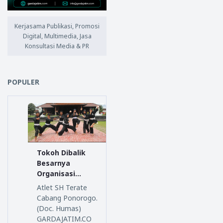
Kerjasama Publikasi, Promosi
Digital, Multimedia, Jasa
Konsultasi Media & PR
POPULER
Tokoh Dibalik
Besarnya
Organisasi
Persaudaraan
Atlet SH Terate
Setia Hati
Cabang Ponorogo.
Terate
(Doc. Humas)
GARDAJATIM.CO