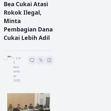
Bea Cukai Atasi
Rokok Ilegal,
Minta
Pembagian Dana
Cukai Lebih Adil
sofana
2
menit baca
5
Nov
emb
er
2025